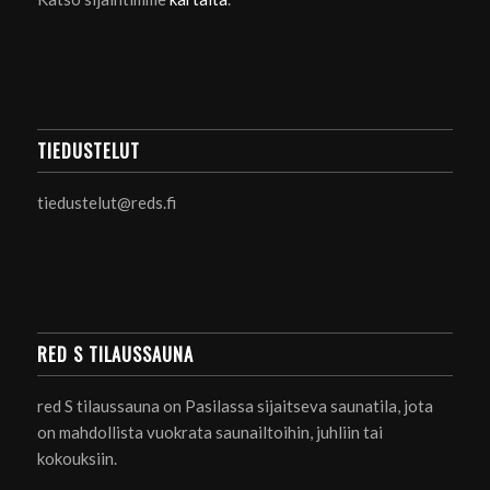
TIEDUSTELUT
tiedustelut@reds.fi
RED S TILAUSSAUNA
red S tilaussauna on Pasilassa sijaitseva saunatila, jota
on mahdollista vuokrata saunailtoihin, juhliin tai
kokouksiin.