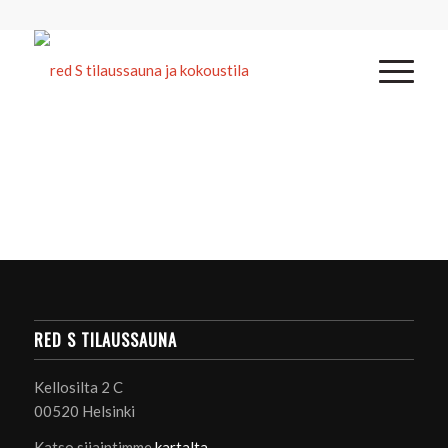
RED S TILAUSSAUNA
Kellosilta 2 C
00520 Helsinki
Katso sijaintimme
kartalta
.