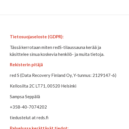
Tietosuojaseloste (GDPR):
Tässä kerrotaan miten redS-tilaussauna kerää ja
käsittelee sinua koskevia henkilö- ja muita tietoja.
Rekisterin pitäjä
red S (Data Recovery Finland Oy, Y-tunnus: 2129147-6)
Kellosilta 2C LT71, 00520 Helsinki
Sampsa Seppälä
+358-40-7074202
tiedustelut at reds.fi
Palvelussa kerättävät tiedot: