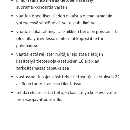
milloin tahansa kieltää tietojen käsittely
suoramarkkinointia varten
vaatia virheellisen tiedon oikaisua olemalla meihin
yhteydessä sähköpostitse tai puhelimitse
vaatia minkä tahansa tai kaikkien tietojen poistamista
olemalla yhteydessä meihin sähköpostitse tai
puhelimitse
vaatia, että rekisterinpitäjä rajoittaa tietojen
käsittelyä tietosuoja-asetuksen 18 artiklan
tarkoittamassa tapauksissa
vastustaa tietojen käsittelyä tietosuoja-asetuksen 21
artiklan tarkoittamissa tilanteissa
tehdä rekisteriä tai tietojen käsittelyä koskeva valitus
tietosuojavaltuutetulle.