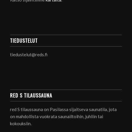
TIEDUSTELUT
tiedustelut@reds.fi
RED S TILAUSSAUNA
red S tilaussauna on Pasilassa sijaitseva saunatila, jota
on mahdollista vuokrata saunailtoihin, juhliin tai
kokouksiin.