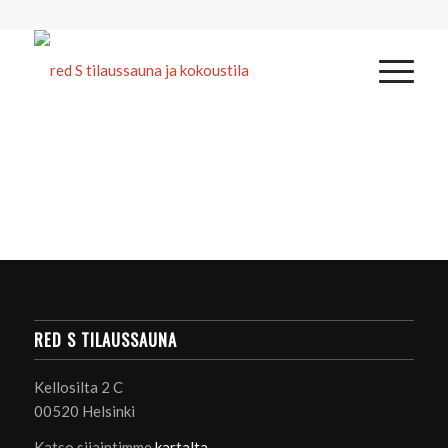
RED S TILAUSSAUNA
Kellosilta 2 C
00520 Helsinki
Katso sijaintimme
kartalta
.