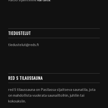
TIEDUSTELUT
tiedustelut@reds.fi
RED S TILAUSSAUNA
red S tilaussauna on Pasilassa sijaitseva saunatila, jota
on mahdollista vuokrata saunailtoihin, juhliin tai
kokouksiin.