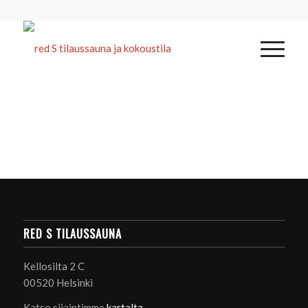
RED S TILAUSSAUNA
Kellosilta 2 C
00520 Helsinki
Katso sijaintimme
kartalta
.