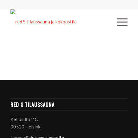
RED S TILAUSSAUNA
Kellosilta 2 C
00520 Helsinki
Katso sijaintimme
kartalta
.