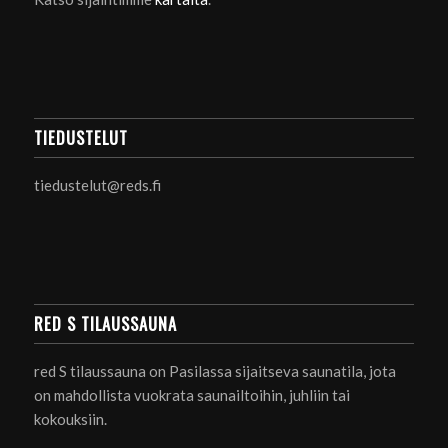
TIEDUSTELUT
tiedustelut@reds.fi
RED S TILAUSSAUNA
red S tilaussauna on Pasilassa sijaitseva saunatila, jota
on mahdollista vuokrata saunailtoihin, juhliin tai
kokouksiin.