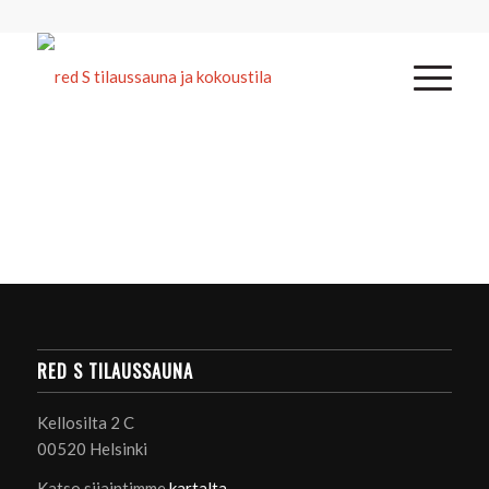
RED S TILAUSSAUNA
Kellosilta 2 C
00520 Helsinki
Katso sijaintimme
kartalta
.