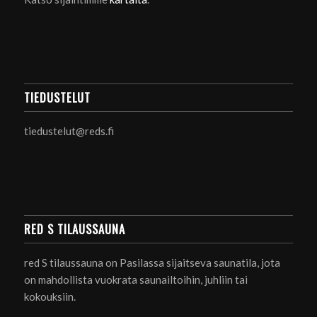
TIEDUSTELUT
tiedustelut@reds.fi
RED S TILAUSSAUNA
red S tilaussauna on Pasilassa sijaitseva saunatila, jota
on mahdollista vuokrata saunailtoihin, juhliin tai
kokouksiin.