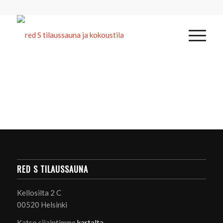
RED S TILAUSSAUNA
Kellosilta 2 C
00520 Helsinki
Katso sijaintimme
kartalta
.