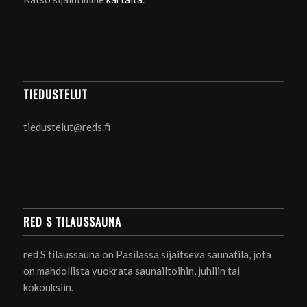
TIEDUSTELUT
tiedustelut@reds.fi
RED S TILAUSSAUNA
red S tilaussauna on Pasilassa sijaitseva saunatila, jota
on mahdollista vuokrata saunailtoihin, juhliin tai
kokouksiin.